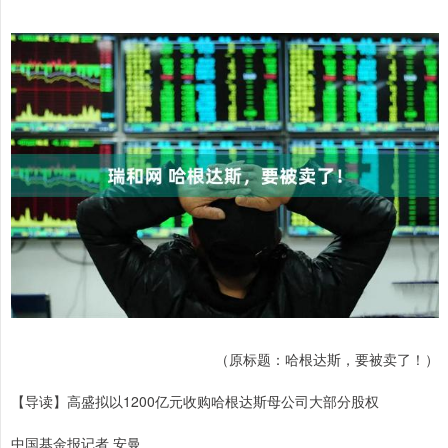
（原标题：哈根达斯，要被卖了！）
【导读】高盛拟以1200亿元收购哈根达斯母公司大部分股权
中国基金报记者 安曼