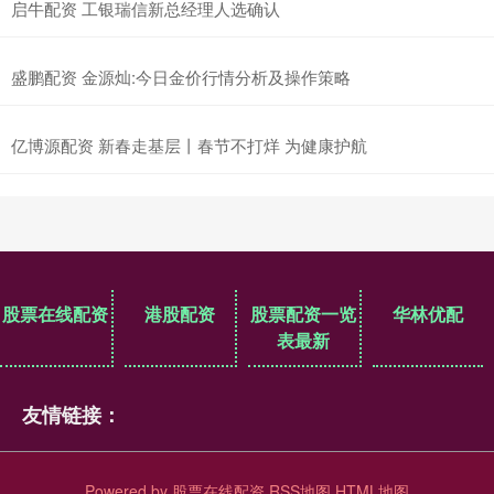
启牛配资 工银瑞信新总经理人选确认
盛鹏配资 金源灿:今日金价行情分析及操作策略
亿博源配资 新春走基层丨春节不打烊 为健康护航
股票在线配资
港股配资
股票配资一览
华林优配
表最新
友情链接：
Powered by
股票在线配资
RSS地图
HTML地图