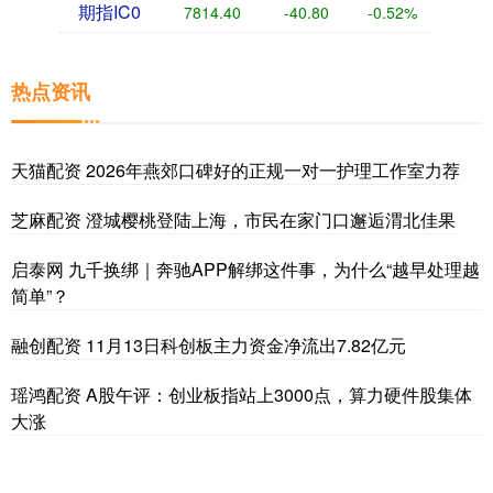
期指IC0
7814.40
-40.80
-0.52%
热点资讯
天猫配资 2026年燕郊口碑好的正规一对一护理工作室力荐
芝麻配资 澄城樱桃登陆上海，市民在家门口邂逅渭北佳果
启泰网 九千换绑｜奔驰APP解绑这件事，为什么“越早处理越
简单”？
融创配资 11月13日科创板主力资金净流出7.82亿元
瑶鸿配资 A股午评：创业板指站上3000点，算力硬件股集体
大涨