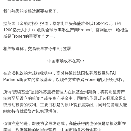
我们熟悉的哈根达斯要被卖了。
据英国《金融时报》报道，华尔街巨头高盛准备以150亿欧元（约
1200亿元人民币）收购全球冰淇淋生产商Froneri。官网显示，哈根达
斯是Froneri的重要资产之一。
相关报道称，交易最早在今年9月签署。
中国市场或不在其中
在这项拟议的大规模收购中，高盛将通过法国私募股权巨头PAI
Partners新设立的接续基金，以现金方式收购Froneri的大部分股权。
所谓“接续基金”是指私募股权管理人在原基金到期前，将其明星资产
转移至新设立的单资产或多资产基金中，同时给予原LP选择现金退出
或滚动投资的权利。主要目标是为原LP提供流动性，同时使管理人能
继续持有优质资产以实现增值。
值得注意的是，即便协议最终达成，高盛获得的也仅仅是哈根达斯在
美国、欧洲等地的区域经营权，中国市场并不包含其中。