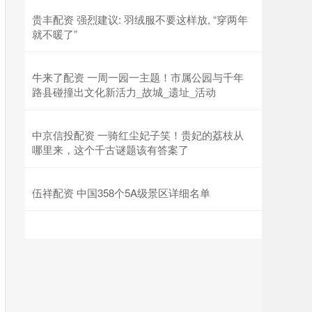
贵丰配资 强烈建议: 羽绒服不要这样放, “穿两年
就不暖了”
牛来了配资 一周一园一主题！市属公园与千年
路县碰撞出文化新活力_故城_遗址_活动
中京信投配资 一骑红尘妃子笑！贵妃的荔枝从
哪里来，这个千古谜题该有答案了
伍祥配资 中国358个5A级景区详细名单