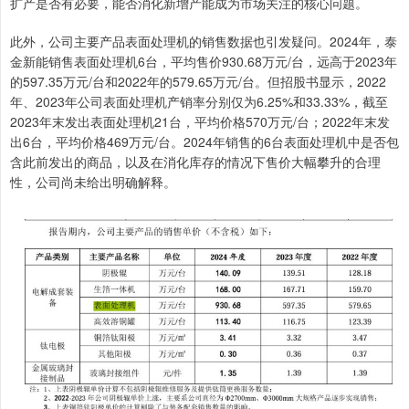
扩产是否有必要，能否消化新增产能成为市场关注的核心问题。
此外，公司主要产品表面处理机的销售数据也引发疑问。2024年，泰
金新能销售表面处理机6台，平均售价930.68万元/台，远高于2023年
的597.35万元/台和2022年的579.65万元/台。但招股书显示，2022
年、2023年公司表面处理机产销率分别仅为6.25%和33.33%，截至
2023年末发出表面处理机21台，平均价格570万元/台；2022年末发
出6台，平均价格469万元/台。2024年销售的6台表面处理机中是否包
含此前发出的商品，以及在消化库存的情况下售价大幅攀升的合理
性，公司尚未给出明确解释。