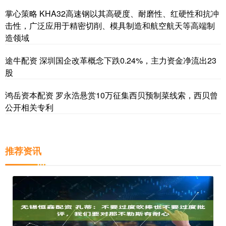
掌心策略 KHA32高速钢以其高硬度、耐磨性、红硬性和抗冲
击性，广泛应用于精密切削、模具制造和航空航天等高端制
造领域
途牛配资 深圳国企改革概念下跌0.24%，主力资金净流出23
股
鸿岳资本配资 罗永浩悬赏10万征集西贝预制菜线索，西贝曾
公开相关专利
推荐资讯