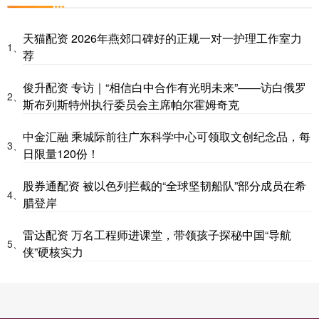
天猫配资 2026年燕郊口碑好的正规一对一护理工作室力
1、
荐
俊升配资 专访｜“相信白中合作有光明未来”——访白俄罗
2、
斯布列斯特州执行委员会主席帕尔霍姆奇克
中金汇融 乘城际前往广东科学中心可领取文创纪念品，每
3、
日限量120份！
股券通配资 被以色列拦截的“全球坚韧船队”部分成员在希
4、
腊登岸
雷达配资 万名工程师进课堂，带领孩子探秘中国“导航
5、
侠”硬核实力