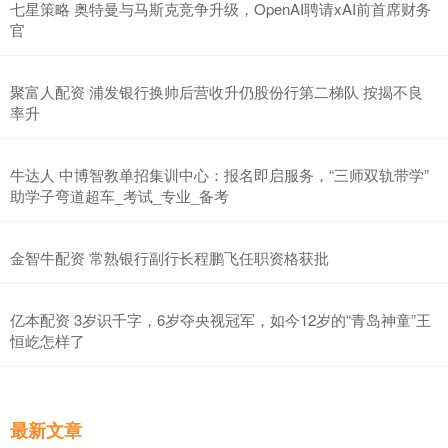
七星策略 奥特曼与马斯克竞争升级，OpenAI聘请xAI前首席财务
官
聚富人配资 浦发银行换帅后营收升仍股份行第二梯队 按揭不良
率升
牛达人 中博智教单招集训中心：报名即启服务，“三师双轨带学”
助学子弯道超车_考试_专业_备考
金智牛配资 常熟银行副行长程鹏飞任职资格获批
亿本配资 3岁识千字，6岁夺央视冠军，如今12岁的“青岛神童”王
恒屹怎样了
最新文章