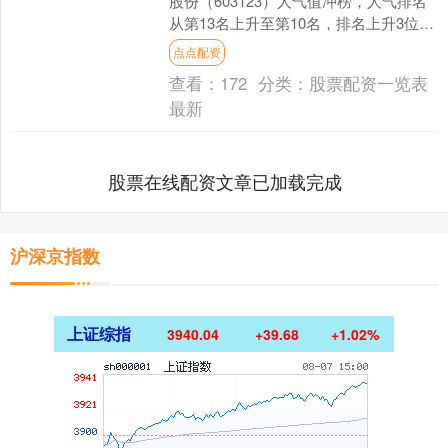
股份（603123）人气值冲榜，人气排名
从第13名上升至第10名，排名上升3位
次。 截至今日收盘，翠微股份下跌
点点配资
9.97%....
查看：
172
分类：
股票配资一览表
最新
股票在线配资文章已加载完成
沪深京指数
上证综指
3940.04
+39.68
+1.02%