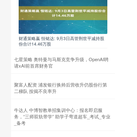
财通策略嬴 恒铭达: 9月3日高管荆世平减持股
份合计14.46万股
七星策略 奥特曼与马斯克竞争升级，OpenAI聘
请xAI前首席财务官
聚富人配资 浦发银行换帅后营收升仍股份行第
二梯队 按揭不良率升
牛达人 中博智教单招集训中心：报名即启服
务，“三师双轨带学” 助学子弯道超车_考试_专业
_备考