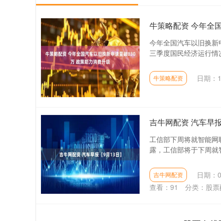
牛策略配资 今年全
今年全国汽车以旧换新申
三季度国民经济运行情况
日期：1
牛策略配资
吉牛网配资 汽车早报
工信部下周将就智能网
露，工信部将于下周就智
日期：0
吉牛网配资
查看：
91
分类：
股票