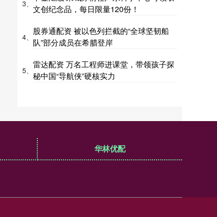
3、
文创纪念品，每日限量120份！
股券通配资 被以色列拦截的“全球坚韧船
4、
队”部分成员在希腊登岸
雷达配资 万名工程师进课堂，带领孩子探
5、
秘中国“导航侠”硬核实力
华林优配