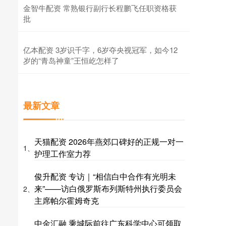
金智牛配资 常熟银行副行长程鹏飞任职资格获
批
亿本配资 3岁识千字，6岁夺央视冠军，如今12
岁的“青岛神童”王恒屹怎样了
最新文章
天猫配资 2026年燕郊口碑好的正规一对一
1、
护理工作室力荐
俊升配资 专访｜“相信白中合作有光明未
来”——访白俄罗斯布列斯特州执行委员会
2、
主席帕尔霍姆奇克
中金汇融 乘城际前往广东科学中心可领取