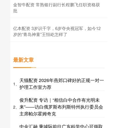
金智牛配资 常熟银行副行长程鹏飞任职资格获
批
亿本配资 3岁识千字，6岁夺央视冠军，如今12
岁的“青岛神童”王恒屹怎样了
最新文章
天猫配资 2026年燕郊口碑好的正规一对一
1、
护理工作室力荐
俊升配资 专访｜“相信白中合作有光明未
来”——访白俄罗斯布列斯特州执行委员会
2、
主席帕尔霍姆奇克
中金汇融 乘城际前往广东科学中心可领取