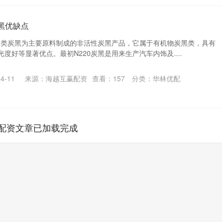
炭黑优缺点
重油类炭黑为主要原料制成的非活性炭黑产品，它属于有机物炭黑类，具有
度好等显著优点。最初N220炭黑是用来生产汽车内饰及....
4-11
来源：海越互赢配资
查看：
157
分类：
华林优配
配资文章已加载完成