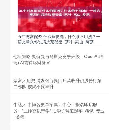
五牛财富配资 什么茶要洗，什么茶不用洗？一
篇文章跟你说清洗茶秘密_茶叶_高山_陈茶
七星策略 奥特曼与马斯克竞争升级，OpenAI聘
请xAI前首席财务官
聚富人配资 浦发银行换帅后营收升仍股份行第
二梯队 按揭不良率升
牛达人 中博智教单招集训中心：报名即启服
务，“三师双轨带学” 助学子弯道超车_考试_专业
_备考