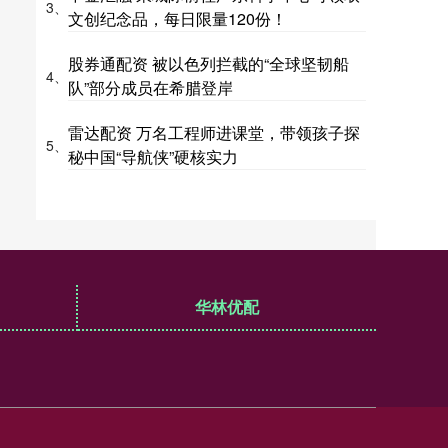
3、
文创纪念品，每日限量120份！
股券通配资 被以色列拦截的“全球坚韧船
4、
队”部分成员在希腊登岸
雷达配资 万名工程师进课堂，带领孩子探
5、
秘中国“导航侠”硬核实力
华林优配