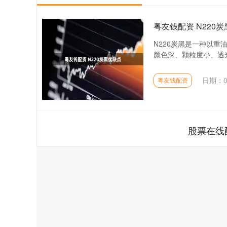
粤友钱配资 N220
N220炭黑是一种以
颜色深、颗粒度小、透光
日期：0
粤友钱配资
股票在线