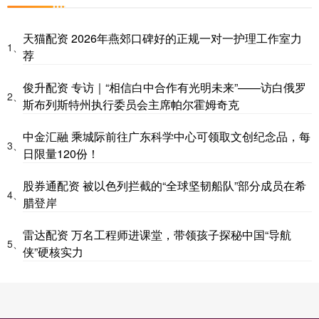
天猫配资 2026年燕郊口碑好的正规一对一护理工作室力
1、
荐
俊升配资 专访｜“相信白中合作有光明未来”——访白俄罗
2、
斯布列斯特州执行委员会主席帕尔霍姆奇克
中金汇融 乘城际前往广东科学中心可领取文创纪念品，每
3、
日限量120份！
股券通配资 被以色列拦截的“全球坚韧船队”部分成员在希
4、
腊登岸
雷达配资 万名工程师进课堂，带领孩子探秘中国“导航
5、
侠”硬核实力