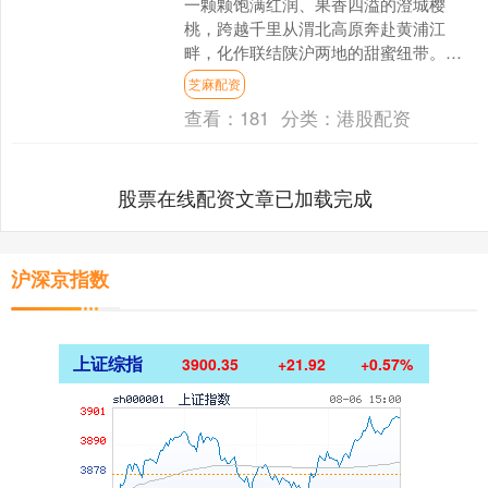
一颗颗饱满红润、果香四溢的澄城樱
桃，跨越千里从渭北高原奔赴黄浦江
畔，化作联结陕沪两地的甜蜜纽带。昨
天，澄城樱桃品牌推介会（上海站）走
芝麻配资
进上海环球港，让申城市民近距....
查看：
181
分类：
港股配资
股票在线配资文章已加载完成
沪深京指数
上证综指
3900.35
+21.92
+0.57%