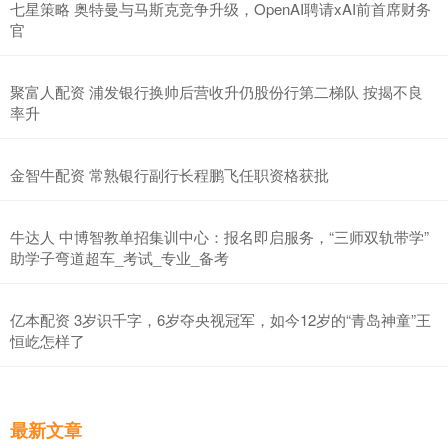
七星策略 奥特曼与马斯克竞争升级，OpenAI聘请xAI前首席财务
官
聚富人配资 浦发银行换帅后营收升仍股份行第二梯队 按揭不良
率升
金智牛配资 常熟银行副行长程鹏飞任职资格获批
牛达人 中博智教单招集训中心：报名即启服务，“三师双轨带学”
助学子弯道超车_考试_专业_备考
亿本配资 3岁识千字，6岁夺央视冠军，如今12岁的“青岛神童”王
恒屹怎样了
最新文章